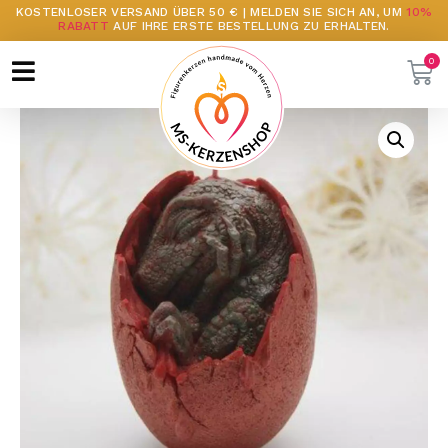
KOSTENLOSER VERSAND ÜBER 50 € | MELDEN SIE SICH AN, UM
10%
RABATT
AUF IHRE ERSTE BESTELLUNG ZU ERHALTEN.