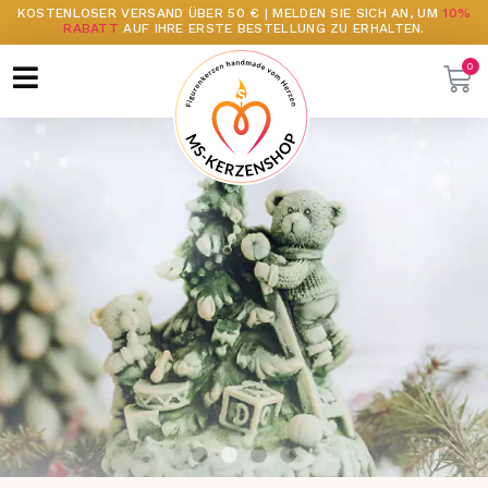
KOSTENLOSER VERSAND ÜBER 50 € | MELDEN SIE SICH AN, UM
10%
RABATT
AUF IHRE ERSTE BESTELLUNG ZU ERHALTEN.