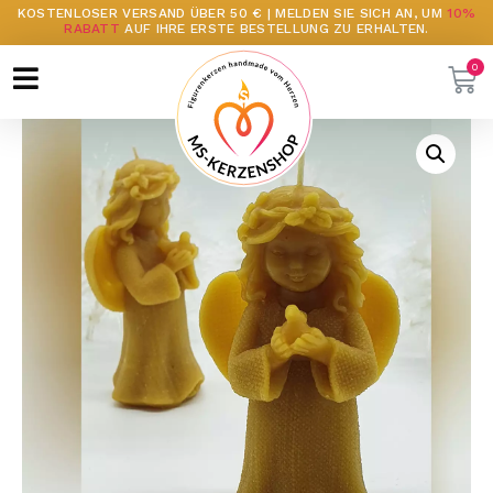
KOSTENLOSER VERSAND ÜBER 50 € | MELDEN SIE SICH AN, UM
10%
RABATT
AUF IHRE ERSTE BESTELLUNG ZU ERHALTEN.