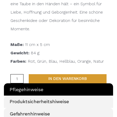
eine Taube in den Händen hält – ein Symbol für
Liebe, Hoffnung und Geborgenheit. Eine schöne
Geschenkidee oder Dekoration für besinnliche
Momente.
Maße:
11 cm x 5 cm
Gewicht:
84 g
Farben:
Rot, Grün, Blau, Hellblau, Orange, Natur
IN DEN WARENKORB
Pflegehinweise
Produktsicherheitshiweise
Gefahrenhinweise