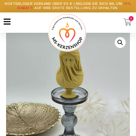
KOSTENLOSER VERSAND ÜBER 50 € | MELDEN SIE SICH AN, UM
10%
RABATT
AUF IHRE ERSTE BESTELLUNG ZU ERHALTEN.