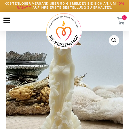
KOSTENLOSER VERSAND ÜBER 50 € | MELDEN SIE SICH AN, UM
10%
RABATT
AUF IHRE ERSTE BESTELLUNG ZU ERHALTEN.