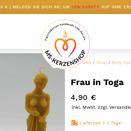
 € | MELDEN SIE SICH AN, UM
10% RABATT
AUF IHRE ER
Startseite
/
Shop
/
Body Can
Frau in Toga
4,90
€
inkl. MwSt. zzgl. Versandk
Lieferzeit 1-3 Tage